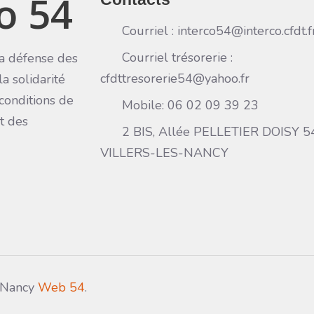
o 54
Courriel : interco54@interco.cfdt.f
Courriel trésorerie :
a défense des
cfdttresorerie54@yahoo.fr
la solidarité
 conditions de
Mobile: 06 02 09 39 23
et des
2 BIS, Allée PELLETIER DOISY 
VILLERS-LES-NANCY
 Nancy
Web 54
.